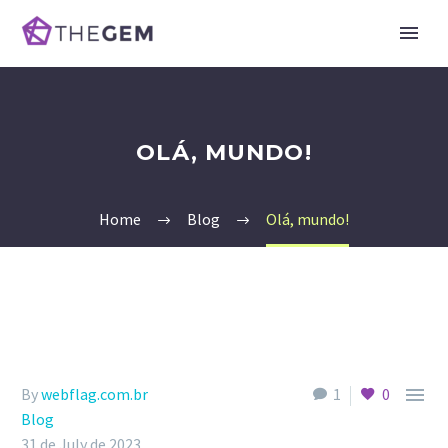
OLÁ, MUNDO!
Home
Blog
Olá, mundo!

By
webflag.com.br
1
0
Blog
31 de July de 2023